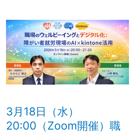
3
月
18
日
（水）
20:00（Zoom
開
催）
職
場
の
ウ
ェ
3月18日（水）
ル
ビ
20:00（Zoom開催）職
ー
イ