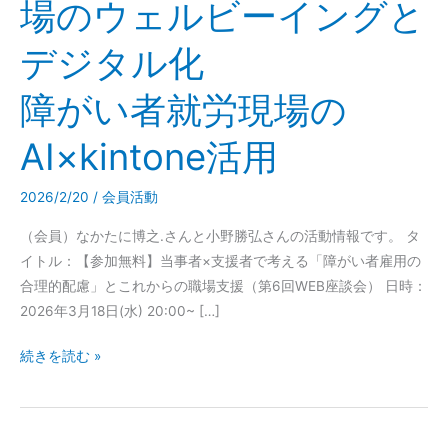
場のウェルビーイングと
ン
グ
デジタル化
と
デ
障がい者就労現場の
ジ
タ
AI×kintone活用
ル
化
2026/2/20
/
会員活動
障
が
（会員）なかたに博之.さんと小野勝弘さんの活動情報です。 タ
い
イトル：【参加無料】当事者×支援者で考える「障がい者雇用の
者
合理的配慮」とこれからの職場支援（第6回WEB座談会） 日時：
就
2026年3月18日(水) 20:00~ […]
労
続きを読む »
現
場
の
AI×kintone