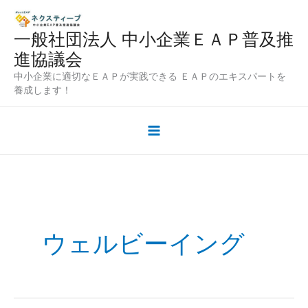
内
容
一般社団法人 中小企業ＥＡＰ普及推
を
進協議会
ス
中小企業に適切なＥＡＰが実践できる ＥＡＰのエキスパートを
キ
養成します！
ッ
プ
ウェルビーイング