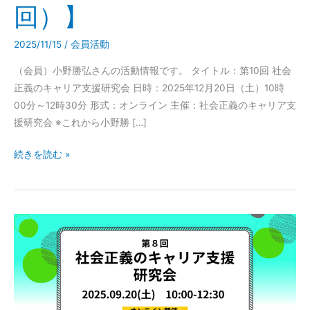
リ
回）】
ア
支
2025/11/15
/
会員活動
援
研
（会員）小野勝弘さんの活動情報です。 タイトル：第10回 社会
究
正義のキャリア支援研究会 日時：2025年12月20日（土）10時
会
00分～12時30分 形式：オンライン 主催：社会正義のキャリア支
（第
援研究会 ※これから小野勝 […]
10
続きを読む »
回）】
9
月
20
日
（土）
10:00