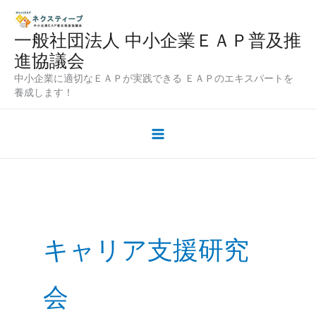
内
容
一般社団法人 中小企業ＥＡＰ普及推
を
進協議会
ス
中小企業に適切なＥＡＰが実践できる ＥＡＰのエキスパートを
キ
養成します！
ッ
プ
キャリア支援研究
会