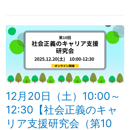
12
月
20
日
（土）
10:00
～
12:30【社
会
12月20日（土）10:00～
正
義
12:30【社会正義のキャ
の
キ
リア支援研究会（第10
ャ