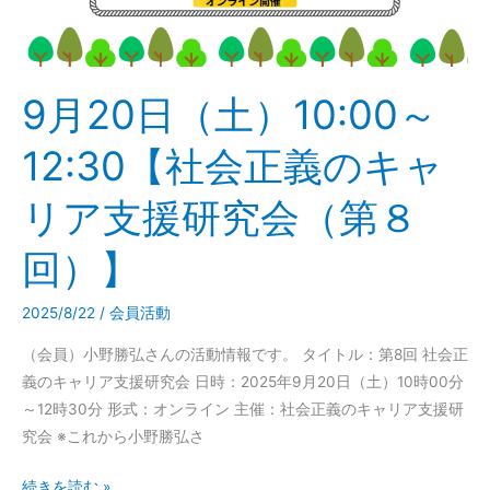
～
12:30【社
会
9月20日（土）10:00～
正
義
12:30【社会正義のキャ
の
キ
リア支援研究会（第８
ャ
リ
回）】
ア
支
2025/8/22
/
会員活動
援
研
（会員）小野勝弘さんの活動情報です。 タイトル：第8回 社会正
究
義のキャリア支援研究会 日時：2025年9月20日（土）10時00分
会
～12時30分 形式：オンライン 主催：社会正義のキャリア支援研
（第
究会 ※これから小野勝弘さ
８
続きを読む »
回）】