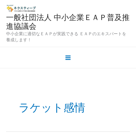
内
容
一般社団法人 中小企業ＥＡＰ普及推
を
進協議会
ス
中小企業に適切なＥＡＰが実践できる ＥＡＰのエキスパートを
キ
養成します！
ッ
プ
ラケット感情