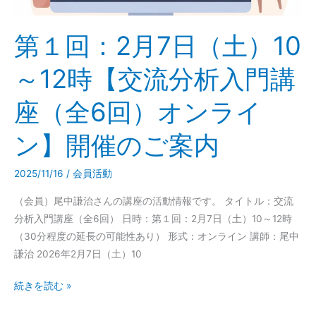
内
10
～
第１回：2月7日（土）10
12
時
～12時【交流分析入門講
【交
流
座（全6回）オンライ
分
ン】開催のご案内
析
入
門
2025/11/16
/
会員活動
講
（会員）尾中謙治さんの講座の活動情報です。 タイトル：交流
座
分析入門講座（全6回） 日時：第１回：2月7日（土）10～12時
（全
（30分程度の延長の可能性あり） 形式：オンライン 講師：尾中
6
謙治 2026年2月7日（土）10
回）
オ
続きを読む »
ン
ラ