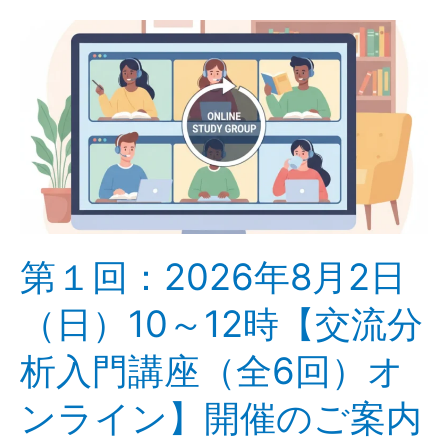
第
１
回：
2026
年
8
月
2
日
（日）
第１回：2026年8月2日
10
～
（日）10～12時【交流分
12
時
析入門講座（全6回）オ
【交
ンライン】開催のご案内
流
分