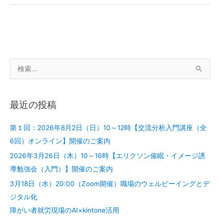
イ
ン】
開
催
の
検
ご
案
索
内
対
最近の投稿
象
:
第１回：2026年8月2日（日）10～12時【交流分析入門講座（全
6回）オンライン】開催のご案内
2026年3月26日（木）10～16時【エリクソン催眠・イメージ誘
導勉強会（入門）】開催のご案内
3月18日（水）20:00（Zoom開催）職場のウェルビーイングとデ
ジタル化
障がい者就労現場のAI×kintone活用