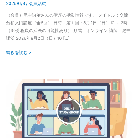
析
2026/6/8
/
会員活動
入
（会員）尾中謙治さんの講座の活動情報です。 タイトル：交流
門
分析入門講座（全6回） 日時：第１回：8月2日（日）10～12時
講
（30分程度の延長の可能性あり） 形式：オンライン 講師：尾中
座
謙治 2026年8月2日（日）10 […]
（全
6
続きを読む »
回）
オ
ン
ラ
第
イ
１
ン】
回：
開
2
催
月
の
7
ご
日
案
（土）