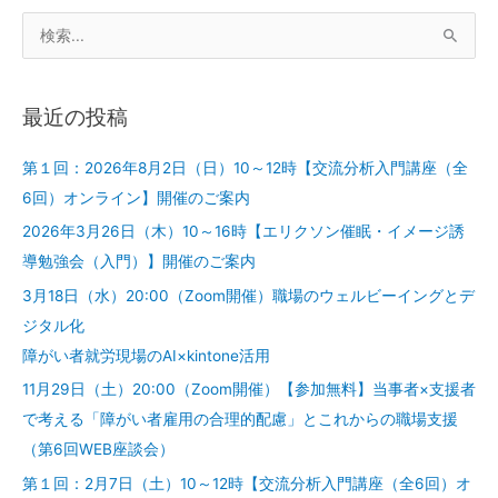
と
こ
検
れ
索
か
対
最近の投稿
ら
象
の
:
第１回：2026年8月2日（日）10～12時【交流分析入門講座（全
職
6回）オンライン】開催のご案内
場
2026年3月26日（木）10～16時【エリクソン催眠・イメージ誘
支
援
導勉強会（入門）】開催のご案内
（第
3月18日（水）20:00（Zoom開催）職場のウェルビーイングとデ
6
ジタル化
回
障がい者就労現場のAI×kintone活用
WEB
11月29日（土）20:00（Zoom開催）【参加無料】当事者×支援者
座
で考える「障がい者雇用の合理的配慮」とこれからの職場支援
談
（第6回WEB座談会）
会）
第１回：2月7日（土）10～12時【交流分析入門講座（全6回）オ