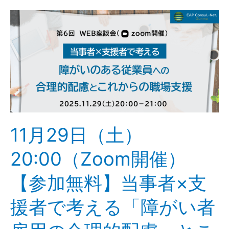
11
月
29
日
（土）
20:00（Zoom
開
催）
【参
11月29日（土）
加
無
20:00（Zoom開催）
料】
当
【参加無料】当事者×支
事
者
援者で考える「障がい者
×
支