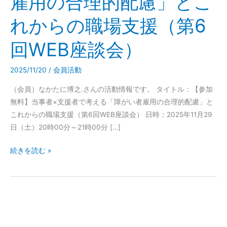
雇用の合理的配慮」とこ
援
者
れからの職場支援（第6
で
考
回WEB座談会）
え
る
2025/11/20
/
会員活動
「障
（会員）なかたに博之.さんの活動情報です。 タイトル：【参加
が
無料】当事者×支援者で考える「障がい者雇用の合理的配慮」と
い
これからの職場支援（第6回WEB座談会） 日時：2025年11月29
者
日（土）20時00分～21時00分 […]
雇
用
続きを読む »
の
合
理
的
配
慮」