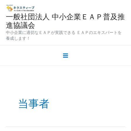
内
容
一般社団法人 中小企業ＥＡＰ普及推
を
進協議会
ス
中小企業に適切なＥＡＰが実践できる ＥＡＰのエキスパートを
キ
養成します！
ッ
プ
当事者