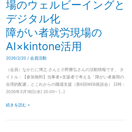
場のウェルビーイングと
ン
グ
デジタル化
と
デ
障がい者就労現場の
ジ
タ
AI×kintone活用
ル
化
2026/2/20
/
会員活動
障
が
（会員）なかたに博之.さんと小野勝弘さんの活動情報です。 タ
い
イトル：【参加無料】当事者×支援者で考える「障がい者雇用の
者
合理的配慮」とこれからの職場支援（第6回WEB座談会） 日時：
就
2026年3月18日(水) 20:00~ […]
労
続きを読む »
現
場
の
AI×kintone