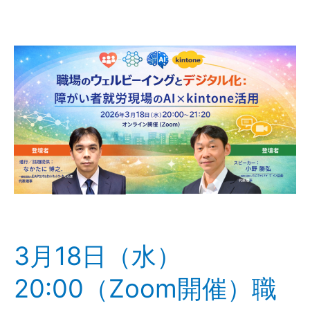
3
月
18
日
（水）
20:00（Zoom
開
催）
職
場
の
ウ
ェ
3月18日（水）
ル
ビ
20:00（Zoom開催）職
ー
イ