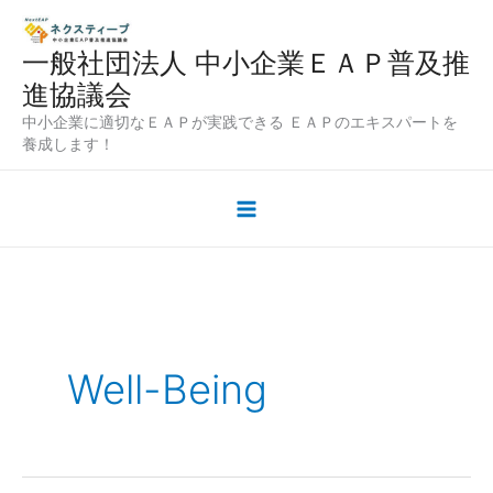
内
容
一般社団法人 中小企業ＥＡＰ普及推
を
進協議会
ス
中小企業に適切なＥＡＰが実践できる ＥＡＰのエキスパートを
キ
養成します！
ッ
プ
Well-Being